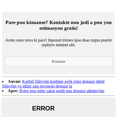
Pare pou kòmanse? Kontakte nou jodi a pou yon
estimasyon gratis!
Aestu onus nova ki pace! Inposuit triones ipsa duas regna praeter
zephyro inminet ubi.
Kòmanse
Anvan:
Karbid Silisyòm konbine avèk rotor degazaj nitrid
Silisyòm yo itilize nan pwosesis degazaj la
Apre:
Rotor pou retire salop grafit pou degazaj aliminyòm