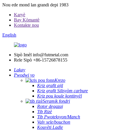
Nou ede mond lan grandi depi 1983
Karyè
Bay Kòmantè
Kontakte nou
English
Sipò Imèl
info@futmetal.com
Rele Sipò
+86-15726878155
Lakay
Pwodwi yo
Krezo
Kriz grafit ajil
Kriz grafit Silisyòm carbure
Kriz pou koule kontinyèl
Seramik fondri
Rotor degazaj
Tib Rizè
Tib Pwoteksyon/Manch
Valv sele/bouchon
Kouvèti Ladle