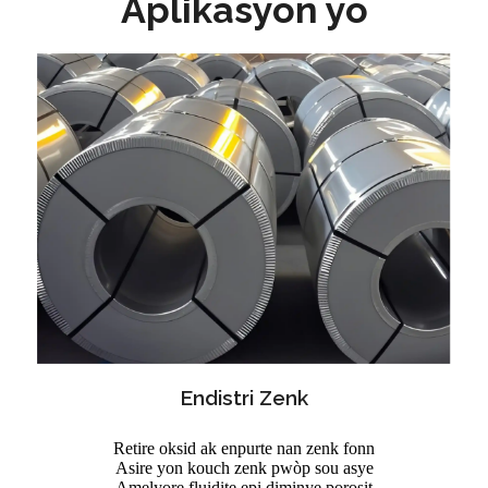
Aplikasyon yo
Endistri Zenk
Retire oksid ak enpurte nan zenk fonn
Asire yon kouch zenk pwòp sou asye
Amelyore fluidite epi diminye porosit