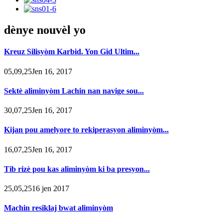
dènye nouvèl yo
Kreuz Silisyòm Karbid. Yon Gid Ultim...
05,09,25Jen 16, 2017
Sektè aliminyòm Lachin nan navige sou...
30,07,25Jen 16, 2017
Kijan pou amelyore to rekiperasyon aliminyòm...
16,07,25Jen 16, 2017
Tib rizè pou kas aliminyòm ki ba presyon...
25,05,2516 jen 2017
Machin resiklaj bwat aliminyòm