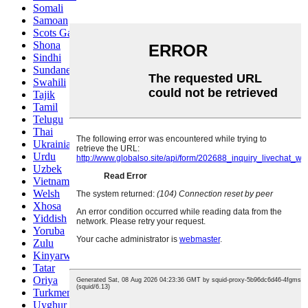
Somali
Samoan
Scots Gaelic
Shona
Sindhi
Sundanese
Swahili
Tajik
Tamil
Telugu
Thai
Ukrainian
Urdu
Uzbek
Vietnamese
Welsh
Xhosa
Yiddish
Yoruba
Zulu
Kinyarwanda
Tatar
Oriya
Turkmen
Uyghur