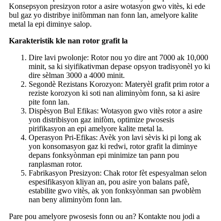
Konsepsyon presizyon rotor a asire wotasyon gwo vitès, ki ede
bul gaz yo distribye inifòmman nan fonn lan, amelyore kalite
metal la epi diminye salop.
Karakteristik kle nan rotor grafit la
Dire lavi pwolonje: Rotor nou yo dire ant 7000 ak 10,000
minit, sa ki siyifikativman depase opsyon tradisyonèl yo ki
dire sèlman 3000 a 4000 minit.
Segondè Rezistans Korozyon: Materyèl grafit prim rotor a
reziste korozyon ki soti nan aliminyòm fonn, sa ki asire
pite fonn lan.
Dispèsyon Bul Efikas: Wotasyon gwo vitès rotor a asire
yon distribisyon gaz inifòm, optimize pwosesis
pirifikasyon an epi amelyore kalite metal la.
Operasyon Pri-Efikas: Avèk yon lavi sèvis ki pi long ak
yon konsomasyon gaz ki redwi, rotor grafit la diminye
depans fonksyònman epi minimize tan pann pou
ranplasman rotor.
Fabrikasyon Presizyon: Chak rotor fèt espesyalman selon
espesifikasyon kliyan an, pou asire yon balans pafè,
estabilite gwo vitès, ak yon fonksyònman san pwoblèm
nan beny aliminyòm fonn lan.
Pare pou amelyore pwosesis fonn ou an? Kontakte nou jodi a