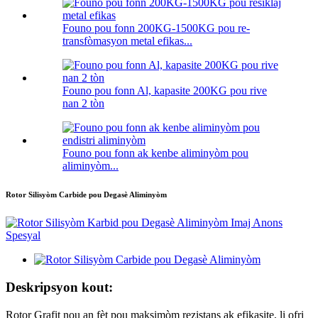
Founo pou fonn 200KG-1500KG pou re-
transfòmasyon metal efikas...
Founo pou fonn Al, kapasite 200KG pou rive
nan 2 tòn
Founo pou fonn ak kenbe aliminyòm pou
aliminyòm...
Rotor Silisyòm Carbide pou Degasè Aliminyòm
Deskripsyon kout:
Rotor Grafit nou an fèt pou maksimòm rezistans ak efikasite, li ofri