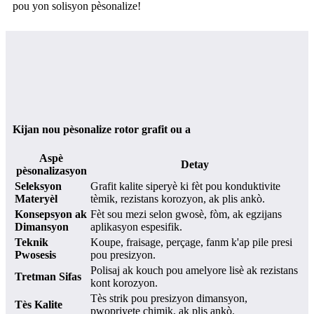
pou yon solisyon pèsonalize!
Kijan nou pèsonalize rotor grafit ou a
Aspè
Detay
pèsonalizasyon
Seleksyon
Grafit kalite siperyè ki fèt pou konduktivite
Materyèl
tèmik, rezistans korozyon, ak plis ankò.
Konsepsyon ak
Fèt sou mezi selon gwosè, fòm, ak egzijans
Dimansyon
aplikasyon espesifik.
Teknik
Koupe, fraisage, perçage, fanm k'ap pile presi
Pwosesis
pou presizyon.
Polisaj ak kouch pou amelyore lisè ak rezistans
Tretman Sifas
kont korozyon.
Tès strik pou presizyon dimansyon,
Tès Kalite
pwopriyete chimik, ak plis ankò.