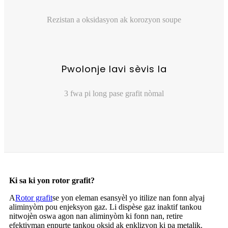
Rezistan a oksidasyon ak korozyon soupe
Pwolonje lavi sèvis la
3 fwa pi long pase grafit nòmal
Ki sa ki yon rotor grafit?
A
Rotor grafit
se yon eleman esansyèl yo itilize nan fonn alyaj
aliminyòm pou enjeksyon gaz. Li dispèse gaz inaktif tankou
nitwojèn oswa agon nan aliminyòm ki fonn nan, retire
efektivman enpurte tankou oksid ak enklizyon ki pa metalik.