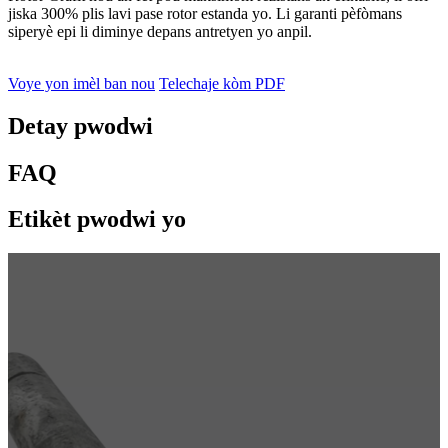
jiska 300% plis lavi pase rotor estanda yo. Li garanti pèfòmans
siperyè epi li diminye depans antretyen yo anpil.
Voye yon imèl ban nou
Telechaje kòm PDF
Detay pwodwi
FAQ
Etikèt pwodwi yo