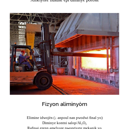
Fizyon aliminyòm
Elimine idwojèn (↓ anpoul nan pwodwi final yo)
Diminye kontni salop/Al₂O₃
Rafinaj grenn amelyore pwopriyete mekanik yo