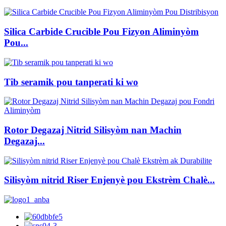
Silica Carbide Crucible Pou Fizyon Aliminyòm
Pou...
Tib seramik pou tanperati ki wo
Rotor Degazaj Nitrid Silisyòm nan Machin
Degazaj...
Silisyòm nitrid Riser Enjenyè pou Ekstrèm Chalè...