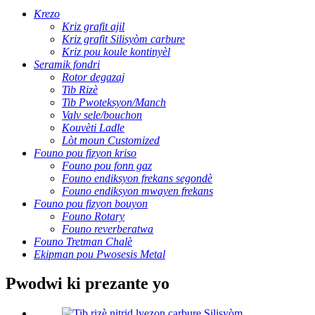
Krezo
Kriz grafit ajil
Kriz grafit Silisyòm carbure
Kriz pou koule kontinyèl
Seramik fondri
Rotor degazaj
Tib Rizè
Tib Pwoteksyon/Manch
Valv sele/bouchon
Kouvèti Ladle
Lòt moun Customized
Founo pou fizyon kriso
Founo pou fonn gaz
Founo endiksyon frekans segondè
Founo endiksyon mwayen frekans
Founo pou fizyon bouyon
Founo Rotary
Founo reverberatwa
Founo Tretman Chalè
Ekipman pou Pwosesis Metal
Pwodwi ki prezante yo