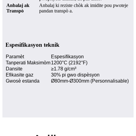
Anbalaj ak
Anbalaj ki reziste chòk ak imidite pou pwoteje
Transpò
pandan transpò a.
Espesifikasyon teknik
Paramèt
Espesifikasyon
Tanperati Maksimòm
1200°C (2192°F)
Dansite
≥1.78 g/cm³
Efikasite gaz
30% pi gwo dispèsyon
Gwosè estanda
Ø80mm-Ø300mm (Personnalisable)