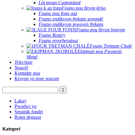
Lòt moun Customized
Founo pou fizyon kriso
Founo pou fonn gaz
Founo endiksyon frekans segondè
Founo endiksyon mwayen frekans
Founo pou fizyon bouyon
Founo Rotary
Founo reverberatwa
Founo Tretman Chalè
Ekipman pou Pwosesis
Metal
Telechaje
Nouvèl
Kontakte nou
Kesyon yo poze souvan
Lakay
Pwodwi yo
Seramik fondri
Rotor degazaj
Kategori